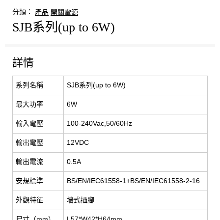
分類：
產品
開關電源
SJB系列(up to 6W)
詳情
系列名稱
SJB
系列
(up to 6W)
最大功率
6W
輸入電壓
100-240Vac,50/60Hz
輸出電壓
12VDC
輸出電流
0.5A
安規標準
BS/EN/IEC61558-1+BS/EN/IEC61558-2-16
外觀特征
墻式插腳
尺寸（
mm
）
L57*W42*H64mm