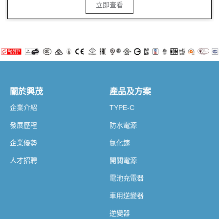
立即查看
關於興茂
產品及方案
企業介紹
TYPE-C
發展歷程
防水電源
企業優勢
氮化鎵
人才招聘
開關電源
電池充電器
車用逆變器
逆變器