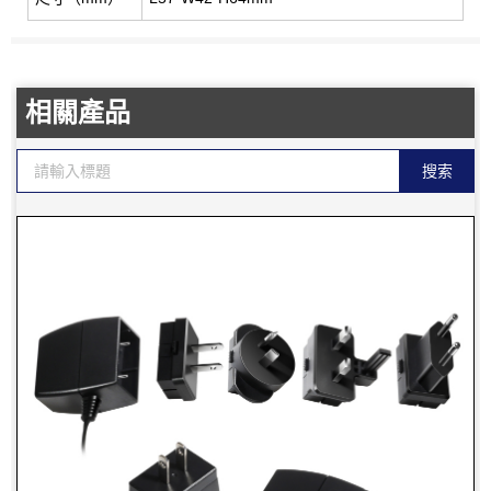
相關產品
搜索