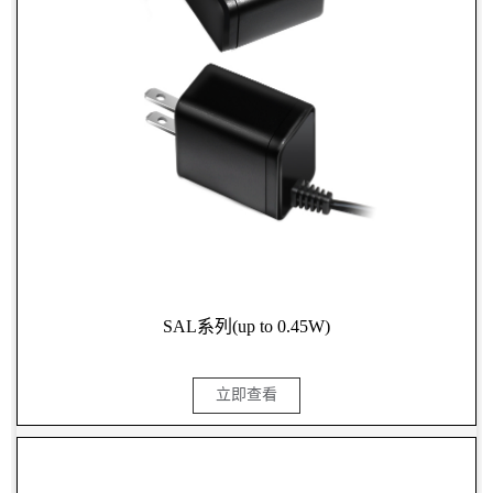
SAL系列(up to 0.45W)
立即查看